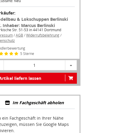
Zustand: Neu
rkäufer:
dellbau & Lokschuppen Berlinski
K. Inhaber: Marcus Berlinski
kische Str. 51-53 in 44141 Dortmund
pressum
/
AGB
/
Widerrufsbelehrung
/
enschutz
dlerbewertung
5 Sterne
1
+
Artikel liefern lassen
Im Fachgeschäft abholen
 ein Fachgeschäft in Ihrer Nähe
zuzeigen, müssen Sie Google Maps
ivieren.