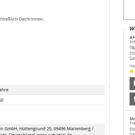
hließlich Dachrinnen,
We
AH
Sch
Og
Im
Da
Hä
Jahre
60
Mo
Tre
n GmbH, Hüttengrund 25, 09496 Marienberg /
Im
Da
irge, Deutschland, www.auhagen.de,