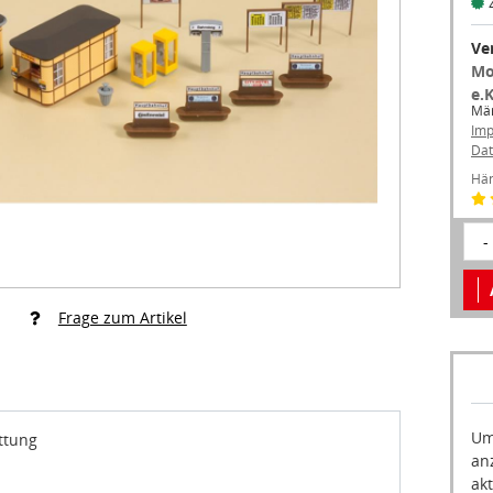
Ve
Mo
e.
Mär
Im
Dat
Hän
-
Frage zum Artikel
Um
ttung
an
akt