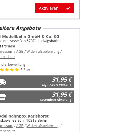
Aktivieren
itere Angebote
 Modellbahn GmbH & Co. KG
illerstrasse 3 in 67071 Ludwigshafen-
gersheim
pressum
/
AGB
/
Widerrufsbelehrung
/
tenschutz
ndlerbewertung
5 Sterne
31,95 €
zzgl. 7,95 € Versand
31,95 €
Kostenlose Abholung
dellbahnbox Karlshorst
skowallee 86 in 10318 Berlin
pressum
/
AGB
/
Widerrufsbelehrung
/
tenschutz