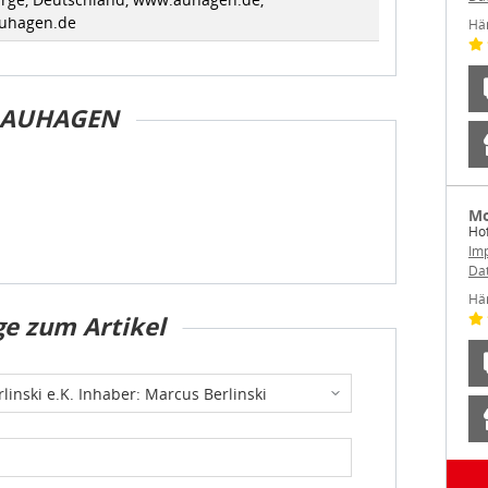
uhagen.de
Hä
AUHAGEN
Mo
Hof
Im
Da
Hä
ge zum Artikel