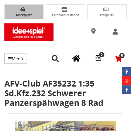
Marktplatz
Fachhändler finden
Prospekte
0
0
Menü
AFV-Club AF35232 1:35
Sd.Kfz.232 Schwerer
Panzerspähwagen 8 Rad
Item
1