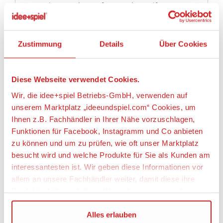
- Der selbstständige Aufbau wird mithilfe einer
Schritt für Schritt bzw. bebilderten Aufbauanleitung
begleitet. Die Aufbauanleitung ist selbstverständlich
im Lieferumfang enthalten.
Zustimmung
Details
Über Cookies
- Auf Basis der Aufbauanleitung müssen die
passgenauen Einzelteile zusammengefügt werden.
Eine Lackierung der Teile kann nach eigenen
Vorstellungen vorgenommen werden.
Diese Webseite verwendet Cookies.
- Werkzeug, Klebstoff und Farben sind im
Wir, die idee+spiel Betriebs-GmbH, verwenden auf
Lieferumfang des Plastikbausatzes nicht enthalten.
unserem Marktplatz „ideeundspiel.com“ Cookies, um
Diese müssen optional erworben werden.
Ihnen z.B. Fachhändler in Ihrer Nähe vorzuschlagen,
Funktionen für Facebook, Instagramm und Co anbieten
Artikeleigenschaften:
zu können und um zu prüfen, wie oft unser Marktplatz
Geeignetes Alter
besucht wird und welche Produkte für Sie als Kunden am
interessantesten ist. Wir geben diese Informationen vor
Ab 14 Jahre
allem an unsere Fachhändler weiter, damit diese ihre
Maßstab
Produktpalette nach Ihren Wünschen optimieren können.
1:35
Wir verwenden den Google Tag Manager um weitere
Alles erlauben