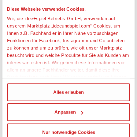
weitere Angebote anzeigen
Diese Webseite verwendet Cookies.
Wir, die idee+spiel Betriebs-GmbH, verwenden auf
unserem Marktplatz „ideeundspiel.com“ Cookies, um
Ihnen z.B. Fachhändler in Ihrer Nähe vorzuschlagen,
Artikeldetails
Funktionen für Facebook, Instagramm und Co anbieten
COBI 24608 1:35 RAM 1500 Police
zu können und um zu prüfen, wie oft unser Marktplatz
besucht wird und welche Produkte für Sie als Kunden am
interessantesten ist. Wir geben diese Informationen vor
Artikelbeschreibung:
allem an unsere Fachhändler weiter, damit diese ihre
• 203 hochwertige Bauteile,
Produktpalette nach Ihren Wünschen optimieren können.
• hergestellt in der EU von einem Unternehmen
mit über 20-jähriger Tradition,
Wir verwenden den Google Tag Manager um weitere
Alles erlauben
• Bausteine erfüllen Sicherheitsstandards für
Dienste einzubinden.
Kinderprodukte,
• voll kompatibel mit anderen Bausteinmarken,
Anpassen
• Bausteine bleiben formstabil und farbecht,
Wenn Sie auf „Alles erlauben“, klicken, werden ein Teil
• klare und intuitive Bauanleitung, basierend auf
Ihrer personenbezogener Daten in die USA übertragen.
Zeichnungen und Symbolen
Genaueres finden Sie in unserer Datenschutzerklärung.
Nur notwendige Cookies
• Maßstab 1:35
Die USA ist ein Drittland, dass nicht von einem