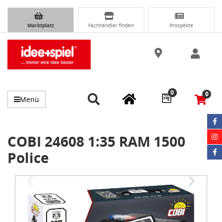
Marktplatz
Fachhändler finden
Prospekte
0
0
Menü
COBI 24608 1:35 RAM 1500
Police
Item
1
of
4