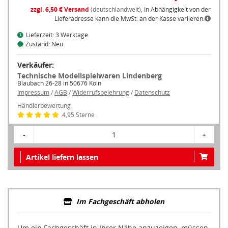
zzgl. 6,50 € Versand
(deutschlandweit),
In Abhängigkeit von der
Lieferadresse kann die MwSt. an der Kasse variieren.
Lieferzeit: 3 Werktage
Zustand: Neu
Verkäufer:
Technische Modellspielwaren Lindenberg
Blaubach 26-28 in 50676 Köln
Impressum
/
AGB
/
Widerrufsbelehrung
/
Datenschutz
Händlerbewertung
4,95 Sterne
-
1
+
Artikel liefern lassen
Im Fachgeschäft abholen
Um ein Fachgeschäft in Ihrer Nähe anzuzeigen, müssen