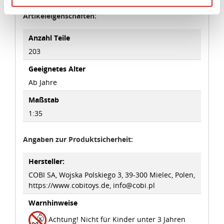
Angemessenheitsbeschluss der Europäischen
Artikeleigenschaften:
Kommission erfasst wird, und daher kein angemessenes
Schutzniveau für personenbezogene Daten bietet. Durch
Anzahl Teile
die Verwendung von Standarddatenschutzklauseln in
203
Verbindung mit zusätzlichen Maßnahmen zur Sicherung
Geeignetes Alter
eines angemessenen Schutzniveaus, garantieren wir,
Ab Jahre
dass die Datenschutzvorgaben der EU auch bei der
Verarbeitung von Daten in den USA eingehalten werden.
Maßstab
1:35
Sie können die Cookie-Einwilligung jederzeit links unten
auf Ihrem Bildschirm anpassen und damit widerrufen.
Angaben zur Produktsicherheit:
idee+spiel Betriebs-GmbH
Hersteller:
Datenschutzbestimmungen
und
Impressum
COBI SA, Wojska Polskiego 3, 39-300 Mielec, Polen,
https://www.cobitoys.de, info@cobi.pl
Warnhinweise
Achtung! Nicht für Kinder unter 3 Jahren