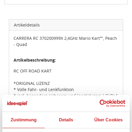
Artikeldetails
CARRERA RC 370200999X 2,4GHz Mario Kart™, Peach
- Quad
Artikelbeschreibung:
RC OFF ROAD KART
*ORIGINAL LIZENZ
* Volle Fahr- und Lenkfunktion
* incl. besonders sicherem und langlebigem LiFePo4
AKKU
* incl. EXTRA 1A USB-SCHNELLLADEKABEL
* Differentialgetriebe
Zustimmung
Details
Über Cookies
* Luftreifen