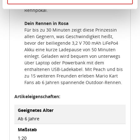
hängt sie ihre Mitstreiter ab und sichert dir den
Angemessenheitsbeschluss der Europäischen
Rennpokal.
Kommission erfasst wird, und daher kein angemessenes
Schutzniveau für personenbezogene Daten bietet. Durch
Dein Rennen in Rosa
die Verwendung von Standarddatenschutzklauseln in
Für bis zu 30 Minuten zeigt diese Prinzessin
allen Gegnern, was Geschwindigkeit heißt,
Verbindung mit zusätzlichen Maßnahmen zur Sicherung
bevor der beiliegende 3,2 V 700 mAh LiFePo4
eines angemessenen Schutzniveaus, garantieren wir,
Akku eine kurze Ladepause von 50 Minuten
dass die Datenschutzvorgaben der EU auch bei der
einlegt. Geladen wird bequem von unterwegs
Verarbeitung von Daten in den USA eingehalten werden.
über Laptop oder Powerbank mit dem
enthaltenen USB-Ladekabel. Mit Peach und bis
Sie können die Cookie-Einwilligung jederzeit links unten
zu 15 weiteren Freunden erleben Mario Kart
auf Ihrem Bildschirm anpassen und damit widerrufen.
Fans ab 6 Jahren spannende Outdoor-Rennen.
Artikeleigenschaften:
idee+spiel Betriebs-GmbH
Datenschutzbestimmungen
und
Impressum
Geeignetes Alter
Ab 6 Jahre
Maßstab
1:20