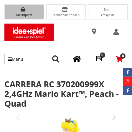
Marktplatz
Fachhändler finden
Prospekte
0
0
Menü
CARRERA RC 370200999X
2,4GHz Mario Kart™, Peach -
Quad
Item
1