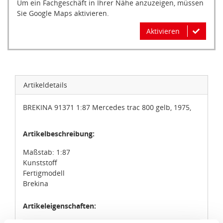
Sie Google Maps aktivieren.
Aktivieren
Artikeldetails
BREKINA 91371 1:87 Mercedes trac 800 gelb, 1975,
Artikelbeschreibung:
Maßstab: 1:87
Zustimmung
Details
Über Cookies
Kunststoff
Fertigmodell
Brekina
Diese Webseite verwendet Cookies.
Artikeleigenschaften:
Wir, die idee+spiel Betriebs-GmbH, verwenden auf
unserem Marktplatz „ideeundspiel.com“ Cookies, um