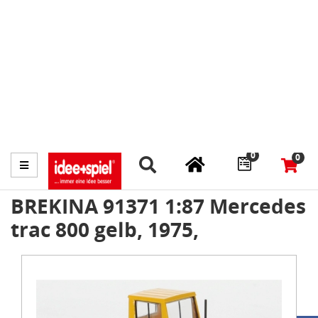
Marktplatz
Fachhändler finden
Prospekte
0
0
Menü
BREKINA 91371 1:87 Mercedes
trac 800 gelb, 1975,
Item
1
of
1