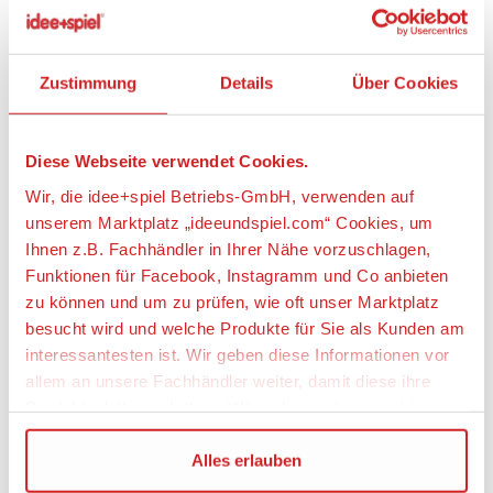
Geeignetes Alter
Ihnen z.B. Fachhändler in Ihrer Nähe vorzuschlagen,
Ab 14 Jahre
Funktionen für Facebook, Instagramm und Co anbieten
zu können und um zu prüfen, wie oft unser Marktplatz
Maßstab
besucht wird und welche Produkte für Sie als Kunden am
1:87 / H0
interessantesten ist. Wir geben diese Informationen vor
allem an unsere Fachhändler weiter, damit diese ihre
Angaben zur Produktsicherheit:
Produktpalette nach Ihren Wünschen optimieren können.
Hersteller:
Wir verwenden den Google Tag Manager um weitere
Alles erlauben
BREKINA Modellspielwaren GmbH, Zeppelinstr. 8,
Dienste einzubinden.
79331 Teningen, Deutschland,
https://www.brekina.de, info@brekina.de
Anpassen
Wenn Sie auf „Alles erlauben“, klicken, werden ein Teil
Warnhinweise
Ihrer personenbezogener Daten in die USA übertragen.
Maßstabs- und originalgetreues Kleinmodell für
Genaueres finden Sie in unserer Datenschutzerklärung.
Nur notwendige Cookies
erwachsene Sammler, bzw. Bausatz eines
Die USA ist ein Drittland, dass nicht von einem
original- und maßstabsgetreuen Kleinmodells,
Angemessenheitsbeschluss der Europäischen
kein Spielzeug!
Kommission erfasst wird, und daher kein angemessenes
Schutzniveau für personenbezogene Daten bietet. Durch
die Verwendung von Standarddatenschutzklauseln in