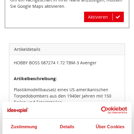
Sie Google Maps aktivieren.
Aktivieren
Artikeldetails
HOBBY BOSS 087274 1:72 TBM-3 Avenger
Artikelbeschreibung:
Plastikmodellbausatz eines US-amerikanischen
Torpedobombers aus den 1940er Jahren mit 150
Teilen und Fotoätzteilen.
Länge gebaut 171 mm / Breite 229,3 mm.
Zustimmung
Details
Über Cookies
Artikeleigenschaften: