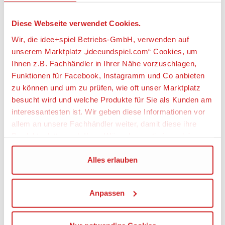
Geeignetes Alter
Diese Webseite verwendet Cookies.
Ab 14 Jahre
Wir, die idee+spiel Betriebs-GmbH, verwenden auf
Maßstab
unserem Marktplatz „ideeundspiel.com“ Cookies, um
1:72
Ihnen z.B. Fachhändler in Ihrer Nähe vorzuschlagen,
Funktionen für Facebook, Instagramm und Co anbieten
Angaben zur Produktsicherheit:
zu können und um zu prüfen, wie oft unser Marktplatz
besucht wird und welche Produkte für Sie als Kunden am
Hersteller:
interessantesten ist. Wir geben diese Informationen vor
ZhongShan YaTai Electric Appliances Co. Ltd,
allem an unsere Fachhändler weiter, damit diese ihre
China
Produktpalette nach Ihren Wünschen optimieren können.
Verantwortliche Person:
Wir verwenden den Google Tag Manager um weitere
Alles erlauben
Gebr. FALLER GmbH, Kreuzstraße 9, 78148
Gütenbach, China, www.faller.de, info@faller.de
Dienste einzubinden.
Warnhinweise
Anpassen
Wenn Sie auf „Alles erlauben“, klicken, werden ein Teil
Maßstabs- und originalgetreues Kleinmodell für
Ihrer personenbezogener Daten in die USA übertragen.
erwachsene Sammler, bzw. Bausatz eines
Genaueres finden Sie in unserer Datenschutzerklärung.
original- und maßstabsgetreuen Kleinmodells,