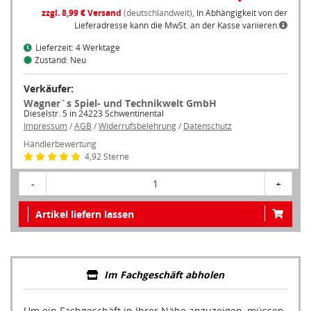
zzgl. 8,99 € Versand
(deutschlandweit),
In Abhängigkeit von der
Lieferadresse kann die MwSt. an der Kasse variieren.
Lieferzeit: 4 Werktage
Zustand: Neu
Verkäufer:
Wagner`s Spiel- und Technikwelt GmbH
Dieselstr. 5 in 24223 Schwentinental
Impressum
/
AGB
/
Widerrufsbelehrung
/
Datenschutz
Händlerbewertung
4,92 Sterne
-
1
+
Artikel liefern lassen
Im Fachgeschäft abholen
Um ein Fachgeschäft in Ihrer Nähe anzuzeigen, müssen