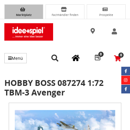
Marktplatz
Fachhändler finden
Prospekte
0
0
Menü
HOBBY BOSS 087274 1:72
TBM-3 Avenger
Item
1
of
1