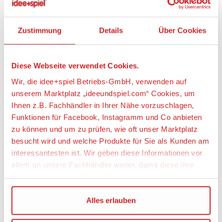
im Lieferumfang enthalten.
- Auf Basis der Aufbauanleitung müssen die
passgenauen Einzelteile zusammengefügt werden.
Zustimmung
Details
Über Cookies
Eine Lackierung der Teile kann nach eigenen
Vorstellungen vorgenommen werden.
- Werkzeug, Klebstoff und Farben sind im
Diese Webseite verwendet Cookies.
Lieferumfang des Plastikbausatzes nicht enthalten.
Wir, die idee+spiel Betriebs-GmbH, verwenden auf
Diese müssen optional erworben werden.
unserem Marktplatz „ideeundspiel.com“ Cookies, um
Artikeleigenschaften:
Ihnen z.B. Fachhändler in Ihrer Nähe vorzuschlagen,
Funktionen für Facebook, Instagramm und Co anbieten
Geeignetes Alter
zu können und um zu prüfen, wie oft unser Marktplatz
Ab 14 Jahre
besucht wird und welche Produkte für Sie als Kunden am
interessantesten ist. Wir geben diese Informationen vor
Maßstab
allem an unsere Fachhändler weiter, damit diese ihre
1:35
Produktpalette nach Ihren Wünschen optimieren können.
Angaben zur Produktsicherheit:
Wir verwenden den Google Tag Manager um weitere
Alles erlauben
Dienste einzubinden.
Hersteller: