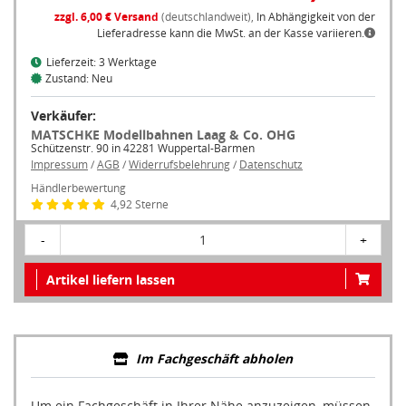
zzgl. 6,00 € Versand
(deutschlandweit),
In Abhängigkeit von der
Lieferadresse kann die MwSt. an der Kasse variieren.
Lieferzeit: 3 Werktage
Zustand: Neu
Verkäufer:
MATSCHKE Modellbahnen Laag & Co. OHG
Schützenstr. 90 in 42281 Wuppertal-Barmen
Impressum
/
AGB
/
Widerrufsbelehrung
/
Datenschutz
Händlerbewertung
4,92 Sterne
-
1
+
Artikel liefern lassen
Im Fachgeschäft abholen
Um ein Fachgeschäft in Ihrer Nähe anzuzeigen, müssen