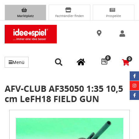
Marktplatz
Fachhändler finden
Prospekte
0
0
Menü
AFV-CLUB AF35050 1:35 10,5
cm LeFH18 FIELD GUN
Item
1
of
1