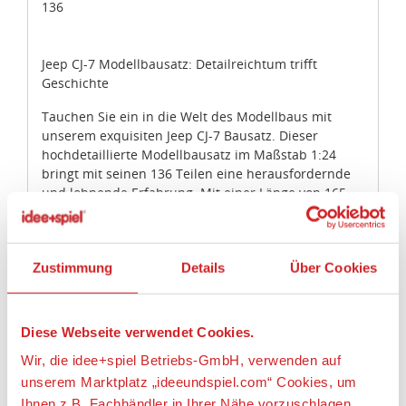
136
Jeep CJ-7 Modellbausatz: Detailreichtum trifft
Geschichte
Tauchen Sie ein in die Welt des Modellbaus mit
unserem exquisiten Jeep CJ-7 Bausatz. Dieser
hochdetaillierte Modellbausatz im Maßstab 1:24
bringt mit seinen 136 Teilen eine herausfordernde
und lohnende Erfahrung. Mit einer Länge von 165
mm, einer Breite von 70 mm und einer Höhe von 76
mm bildet dieser Bausatz das ikonische Fahrzeug
authentisch nach. Besonders geeignet für
Zustimmung
Details
Über Cookies
Fortgeschrittene (Level 4), bietet dieser Bausatz eine
detailreiche Nachbildung des CJ-7, inklusive eines
304-Kubikzoll-V8-Motors und optionalen Offroad-
Teilen.
Diese Webseite verwendet Cookies.
Lieferumfang:
Wir, die idee+spiel Betriebs-GmbH, verwenden auf
136 hochdetaillierte Bauteile
unserem Marktplatz „ideeundspiel.com“ Cookies, um
Optionales Hardtop-Dach und Standardtüren
Ihnen z.B. Fachhändler in Ihrer Nähe vorzuschlagen,