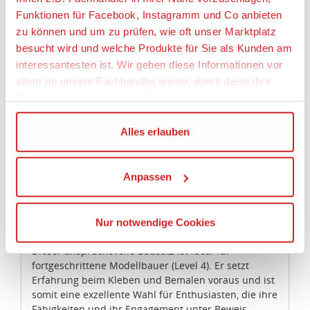
Offroad-Extras wie Überrollkäfig, Benzinkanister
Funktionen für Facebook, Instagramm und Co anbieten
und Winde
zu können und um zu prüfen, wie oft unser Marktplatz
Völlig neue Abziehbilder inkl. Golden Eagle- und
besucht wird und welche Produkte für Sie als Kunden am
Renegade-Designs
interessantesten ist. Wir geben diese Informationen vor
Umfangreiche Detailmarkierungen für ein
allem an unsere Fachhändler weiter, damit diese ihre
individuelles Streifenpaket
Produktpalette nach Ihren Wünschen optimieren können.
Besondere Merkmale:
Detaillierter 304-Kubikzoll-V8-Motor und
Wir verwenden den Google Tag Manager um weitere
Alles erlauben
authentische Allradantriebselemente
Dienste einzubinden.
Individualisierbare Designoptionen mit Golden
Eagle- und Renegade-Abziehbildern
Anpassen
Wenn Sie auf „Alles erlauben“, klicken, werden ein Teil
Vielfältige optionale Teile für eine individuelle
Offroad-Gestaltung
Ihrer personenbezogener Daten in die USA übertragen.
Separate Rahmengestaltung für erweiterte
Genaueres finden Sie in unserer Datenschutzerklärung.
Nur notwendige Cookies
Detailtreue
Die USA ist ein Drittland, dass nicht von einem
Angemessenheitsbeschluss der Europäischen
Dieser anspruchsvolle Bausatz ist ideal für
Kommission erfasst wird, und daher kein angemessenes
fortgeschrittene Modellbauer (Level 4). Er setzt
Erfahrung beim Kleben und Bemalen voraus und ist
Schutzniveau für personenbezogene Daten bietet. Durch
somit eine exzellente Wahl für Enthusiasten, die ihre
die Verwendung von Standarddatenschutzklauseln in
Fähigkeiten und ihr Engagement unter Beweis