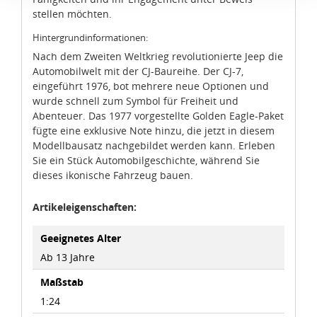
Verbindung mit zusätzlichen Maßnahmen zur Sicherung
stellen möchten.
eines angemessenen Schutzniveaus, garantieren wir,
dass die Datenschutzvorgaben der EU auch bei der
Hintergrundinformationen:
Verarbeitung von Daten in den USA eingehalten werden.
Nach dem Zweiten Weltkrieg revolutionierte Jeep die
Automobilwelt mit der CJ-Baureihe. Der CJ-7,
eingeführt 1976, bot mehrere neue Optionen und
Sie können die Cookie-Einwilligung jederzeit links unten
wurde schnell zum Symbol für Freiheit und
auf Ihrem Bildschirm anpassen und damit widerrufen.
Abenteuer. Das 1977 vorgestellte Golden Eagle-Paket
fügte eine exklusive Note hinzu, die jetzt in diesem
idee+spiel Betriebs-GmbH
Modellbausatz nachgebildet werden kann. Erleben
Datenschutzbestimmungen
und
Impressum
Sie ein Stück Automobilgeschichte, während Sie
dieses ikonische Fahrzeug bauen.
Artikeleigenschaften:
Geeignetes Alter
Ab 13 Jahre
Maßstab
1:24