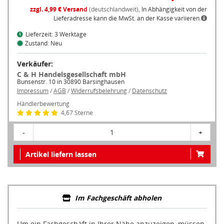
zzgl. 4,99 € Versand
(deutschlandweit),
In Abhängigkeit von der
Lieferadresse kann die MwSt. an der Kasse variieren.
Lieferzeit: 3 Werktage
Zustand: Neu
Verkäufer:
C & H Handelsgesellschaft mbH
Bunsenstr. 10 in 30890 Barsinghausen
Impressum
/
AGB
/
Widerrufsbelehrung
/
Datenschutz
Händlerbewertung
4,67 Sterne
-
1
+
Artikel liefern lassen
Im Fachgeschäft abholen
Um ein Fachgeschäft in Ihrer Nähe anzuzeigen, müssen