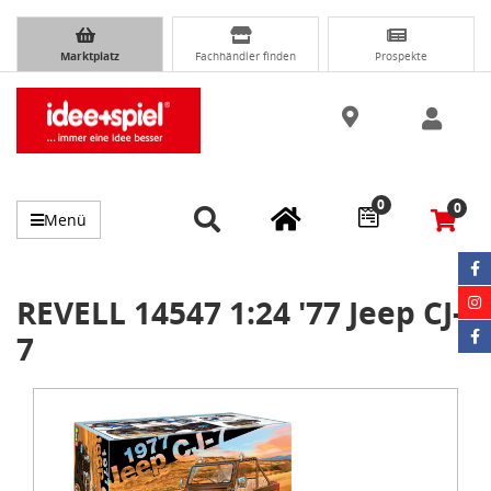
Marktplatz
Fachhändler finden
Prospekte
0
0
Menü
REVELL 14547 1:24 '77 Jeep CJ-
7
Item
1
of
1