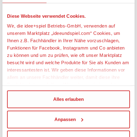
Geeignetes Alter
Diese Webseite verwendet Cookies.
Ab 14 Jahre
Wir, die idee+spiel Betriebs-GmbH, verwenden auf
Maßstab
unserem Marktplatz „ideeundspiel.com“ Cookies, um
1:24
Ihnen z.B. Fachhändler in Ihrer Nähe vorzuschlagen,
Funktionen für Facebook, Instagramm und Co anbieten
Angaben zur Produktsicherheit:
zu können und um zu prüfen, wie oft unser Marktplatz
besucht wird und welche Produkte für Sie als Kunden am
Hersteller:
interessantesten ist. Wir geben diese Informationen vor
Hasegawa Corporation, Japan
allem an unsere Fachhändler weiter, damit diese ihre
Produktpalette nach Ihren Wünschen optimieren können.
Verantwortliche Person:
Gebr. FALLER GmbH, Kreuzstraße 9, 78148
Wir verwenden den Google Tag Manager um weitere
Alles erlauben
Gütenbach, Deutschland, www.faller.de,
Dienste einzubinden.
info@faller.de
Warnhinweise
Anpassen
Wenn Sie auf „Alles erlauben“, klicken, werden ein Teil
Maßstabs- und originalgetreues Kleinmodell für
Ihrer personenbezogener Daten in die USA übertragen.
erwachsene Sammler, bzw. Bausatz eines
Genaueres finden Sie in unserer Datenschutzerklärung.