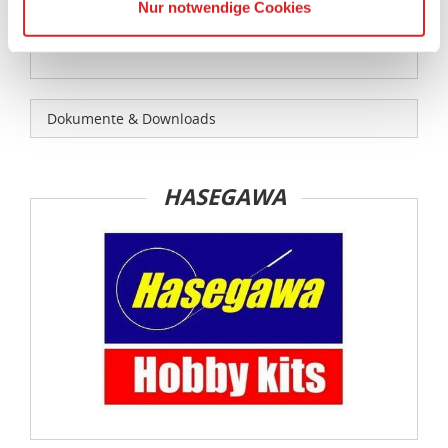
Nur notwendige Cookies
original- und maßstabsgetreuen Kleinmodells,
Die USA ist ein Drittland, dass nicht von einem
kein Spielzeug!
Angemessenheitsbeschluss der Europäischen
Kommission erfasst wird, und daher kein angemessenes
Schutzniveau für personenbezogene Daten bietet. Durch
die Verwendung von Standarddatenschutzklauseln in
Dokumente & Downloads
Verbindung mit zusätzlichen Maßnahmen zur Sicherung
eines angemessenen Schutzniveaus, garantieren wir,
dass die Datenschutzvorgaben der EU auch bei der
HASEGAWA
Verarbeitung von Daten in den USA eingehalten werden.
Sie können die Cookie-Einwilligung jederzeit links unten
auf Ihrem Bildschirm anpassen und damit widerrufen.
idee+spiel Betriebs-GmbH
Datenschutzbestimmungen
und
Impressum