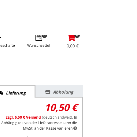
abe
Anmelden / Registrieren
e
gle
0
0
eschäfte
Wunschzettel
0,00 €
Abholung
Lieferung
10,50 €
zzgl. 6,50 € Versand
(deutschlandweit),
In
Abhängigkeit von der Lieferadresse kann die
MwSt. an der Kasse variieren.
Lieferzeit: 3 Werktage