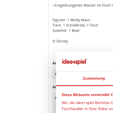
•
Eingedrungenes Wasser im Fisch l
Figuren: 1 Micky Maus
Tiere: 1 Schildkröte, 1 Fisch
Zubehör: 1 Boot
© Disney
Zustimmung
Artikeleigenschaften:
Diese Webseite verwendet C
Geeignetes Alter
Ab 1½ 
Wir, die idee+spiel Betrieb
Fachhändler in Ihrer Nähe v
Angaben zur Produktsicherheit:
prüfen, wie oft unser Marktp
diese Informationen vor alle
Hersteller:
geobra 
Brandst
optimieren können.
https:
Wir verwenden den Google T