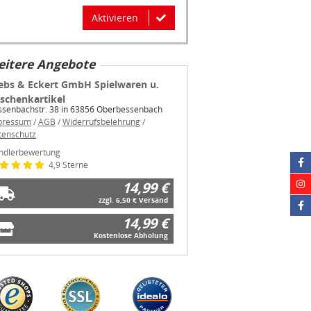
Aktivieren
itere Angebote
ebs & Eckert GmbH Spielwaren u.
schenkartikel
ssenbachstr. 38 in 63856 Oberbessenbach
pressum
/
AGB
/
Widerrufsbelehrung
/
tenschutz
ndlerbewertung
4,9 Sterne
14,99 €
zzgl. 6,50 € Versand
14,99 €
Kostenlose Abholung