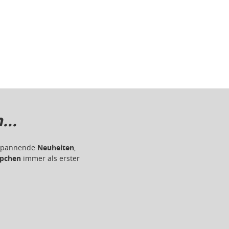
..
r spannende
Neuheiten
,
pchen
immer als erster