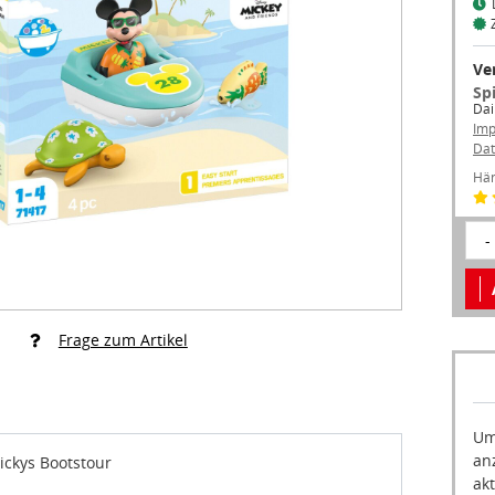
Ve
Sp
Dai
Im
Dat
Hän
-
Frage zum Artikel
Um
an
ickys Bootstour
akt