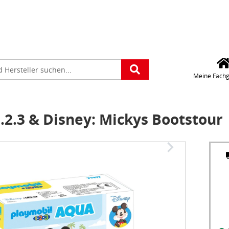
Für die Standorteing
verwenden wir Googl
Maps. Wollen Sie Goo
platz
Maps aktivieren?
e
Meine Fachg
2.3 & Disney: Mickys Bootstour