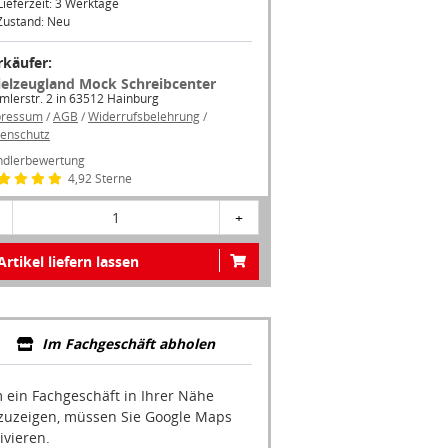
Zustand: Neu
rkäufer:
ielzeugland Mock Schreibcenter
mlerstr. 2 in 63512 Hainburg
pressum
/
AGB
/
Widerrufsbelehrung
/
enschutz
dlerbewertung
4,92 Sterne
1
+
Artikel liefern lassen
Im Fachgeschäft abholen
 ein Fachgeschäft in Ihrer Nähe
zuzeigen, müssen Sie Google Maps
ivieren.