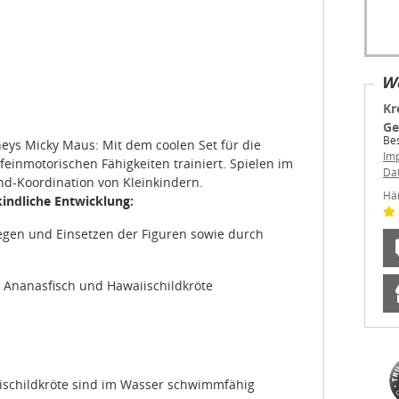
We
Kr
Ge
Be
neys Micky Maus: Mit dem coolen Set für die
Im
einmotorischen Fähigkeiten trainiert. Spielen im
Da
d-Koordination von Kleinkindern.
Hä
kindliche Entwicklung:
egen und Einsetzen der Figuren sowie durch
, Ananasfisch und Hawaiischildkröte
ischildkröte sind im Wasser schwimmfähig