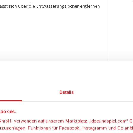
ässt sich über die Entwässerungslöcher entfernen
Details
ookies.
Jahre
s-GmbH, verwenden auf unserem Marktplatz „ideeundspiel.com“ C
orzuschlagen, Funktionen für Facebook, Instagramm und Co anb
latz besucht wird und welche Produkte für Sie als Kunden am int
m an unsere Fachhändler weiter, damit diese ihre Produktpalett
Brandstätter Stiftung & Co. KG,
ätterstraße 2 - 10, 90513 Zirndorf, Deutschland,
//www.playmobil.com, service@playmobil.de
ag Manager um weitere Dienste einzubinden.