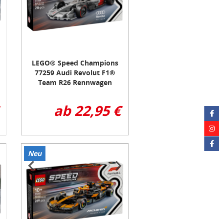
LEGO® Speed Champions
77259 Audi Revolut F1®
Team R26 Rennwagen
ab 22,95 €
Neu
Item
1
of
3