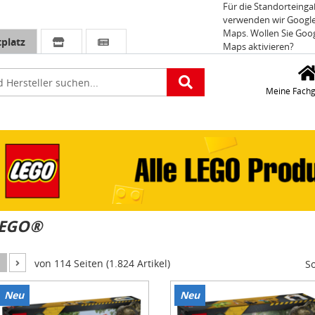
Für die Standorteing
verwenden wir Googl
Maps. Wollen Sie Goo
platz
Maps aktivieren?
e
Meine Fachg
EGO®
1
von 114 Seiten (1.824 Artikel)
So
Neu
Neu
tem
Item
1