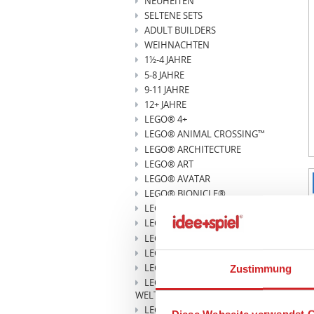
NEUHEITEN
SELTENE SETS
ADULT BUILDERS
WEIHNACHTEN
1½-4 JAHRE
5-8 JAHRE
9-11 JAHRE
12+ JAHRE
LEGO® 4+
LEGO® ANIMAL CROSSING™
LEGO® ARCHITECTURE
LEGO® ART
LEGO® AVATAR
I
LEGO® BIONICLE®
1
LEGO® BLUEY
o
LEGO® BOTANICALS
3
LEGO® BRAND CAMPAIGN
LEGO® BRICKHEADZ
LEGO® CITY
Zustimmung
LEGO® CITY
WELTRAUMHAFEN
LEGO® CLASSIC