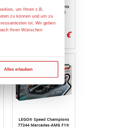
LEGO® Speed Champions
ookies, um Ihnen z.B.
77248 BWT Alpine F1®
ieten zu können und um zu
Team A524 Rennauto
eressantesten ist. Wir geben
e nach Ihren Wünschen
ab 21,22 €
Neu
Item
ie USA übertragen. Genaueres
1
Alles erlauben
m Angemessenheitsbeschluss
of
r personenbezogene Daten
3
chen Maßnahmen zur
en der EU auch bei der
damit widerrufen.
LEGO® Speed Champions
77244 Mercedes-AMG F1®