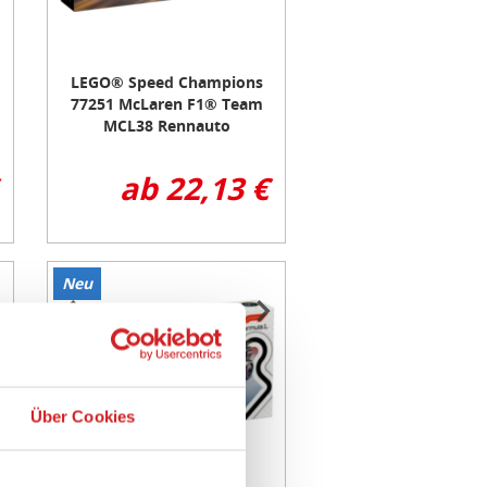
LEGO® Speed Champions
77251 McLaren F1® Team
MCL38 Rennauto
ab 22,13 €
Neu
Item
1
of
3
Über Cookies