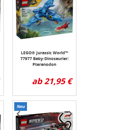
of
3
LEGO® Jurassic World™
77977 Baby-Dinosaurier:
Pteranodon
ab 21,95 €
Neu
Item
1
of
3