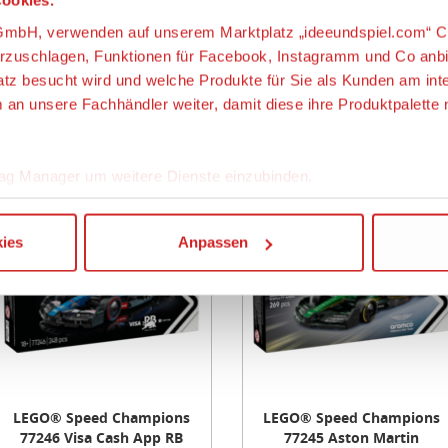
ookies.
LEGO® Speed Champions
LEGO® Speed Champions
s-GmbH, verwenden auf unserem Marktplatz „ideeundspiel.com“ C
77250 MoneyGram Haas
77249 Williams Racing
orzuschlagen, Funktionen für Facebook, Instagramm und Co anb
F1® Team VF-24 Renn...
FW46 F1® Rennauto
latz besucht wird und welche Produkte für Sie als Kunden am int
m an unsere Fachhändler weiter, damit diese ihre Produktpalett
ab 19,99 €
ab 22,13 €
ag Manager um weitere Dienste einzubinden.
Neu
Neu
tem
Item
“, klicken, werden ein Teil Ihrer personenbezogener Daten in d
1
ies
Anpassen
chutzerklärung. Die USA ist ein Drittland, dass nicht von eine
f
of
n erfasst wird, und daher kein angemessenes Schutzniveau fü
3
g von Standarddatenschutzklauseln in Verbindung mit zusätzli
n Schutzniveaus, garantieren wir, dass die Datenschutzvorgab
en USA eingehalten werden.
ligung jederzeit links unten auf Ihrem Bildschirm anpassen und 
LEGO® Speed Champions
LEGO® Speed Champions
77246 Visa Cash App RB
77245 Aston Martin
atenschutzbestimmungen
und
Impressum