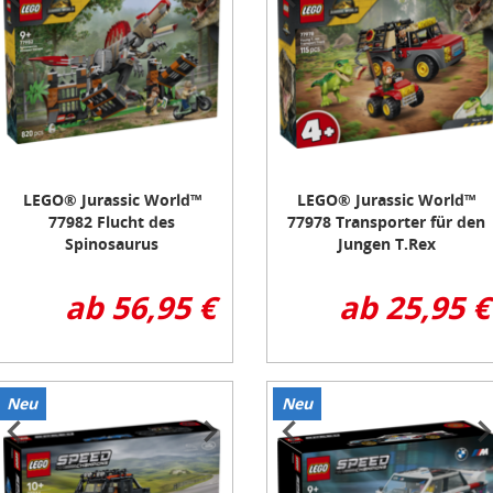
f
of
3
LEGO® Jurassic World™
LEGO® Jurassic World™
77982 Flucht des
77978 Transporter für den
Spinosaurus
Jungen T.Rex
ab 56,95 €
ab 25,95 €
Neu
Neu
tem
Item
1
f
of
3