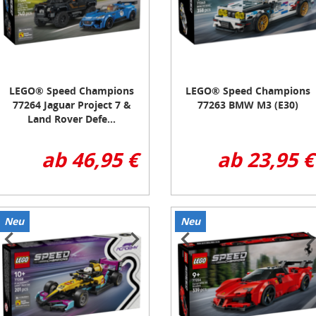
LEGO® Speed Champions
LEGO® Speed Champions
77264 Jaguar Project 7 &
77263 BMW M3 (E30)
Land Rover Defe...
ab 46,95 €
ab 23,95 €
Neu
Neu
tem
Item
1
f
of
3