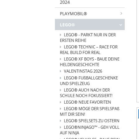
2024
o
3
PLAYMOBIL®
LEGO®
LEGO® - PARKT NUR IN DER
ERSTEN REIHE
LEGO® TECHNIC – RACE FOR
REAL BUILD FOR REAL
LEGO® XF BOYS - BAUE DEINE
HELDENGESCHICHTE
VALENTINSTAG 2026
LEGO® FUßBALLGESCHENKE
UND SPIELZEUG
LEGO® AUCH NACH DER
SCHULE NOCH FOKUSSIERT!
LEGO® NEUE FAVORITEN
LEGO® MÖGE DER SPIELSPAß
MIT DIR SEIN!
I
LEGO® SPIELSETS ZU OSTERN
1
LEGO®NINJAGO™ - GEH VOLL
o
AUF NINJA
3