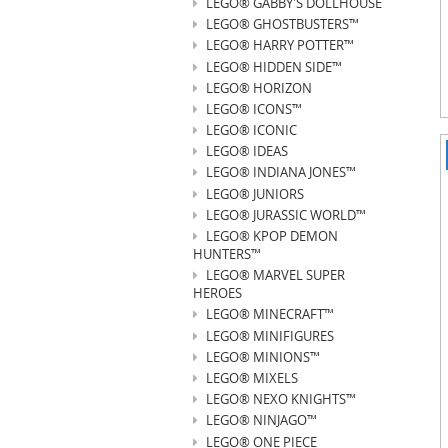
LEGO® GABBY'S DOLLHOUSE
LEGO® GHOSTBUSTERS™
LEGO® HARRY POTTER™
LEGO® HIDDEN SIDE™
LEGO® HORIZON
LEGO® ICONS™
LEGO® ICONIC
LEGO® IDEAS
I
LEGO® INDIANA JONES™
1
LEGO® JUNIORS
o
LEGO® JURASSIC WORLD™
3
LEGO® KPOP DEMON
HUNTERS™
LEGO® MARVEL SUPER
HEROES
LEGO® MINECRAFT™
LEGO® MINIFIGURES
LEGO® MINIONS™
LEGO® MIXELS
LEGO® NEXO KNIGHTS™
LEGO® NINJAGO™
LEGO® ONE PIECE