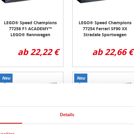
LEGO® Speed Champions
LEGO® Speed Champions
77258 F1 ACADEMY™
77254 Ferrari SF90 XX
LEGO® Rennwagen
Stradale Sportwagen
ab 22,22 €
ab 22,66 €
Neu
Neu
tem
Item
1
f
of
3
Details