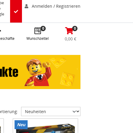
abe
Anmelden / Registrieren
e
gle
0
0
eschäfte
Wunschzettel
0,00 €
rtierung:
Neu
Item
1