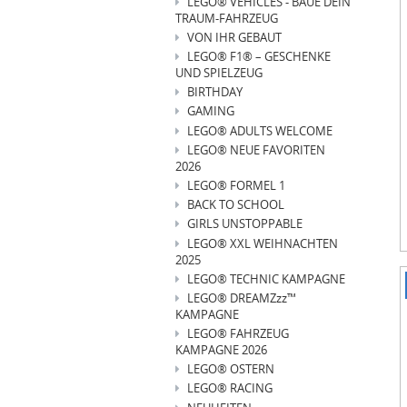
LEGO® VEHICLES - BAUE DEIN
TRAUM-FAHRZEUG
VON IHR GEBAUT
LEGO® F1® – GESCHENKE
UND SPIELZEUG
BIRTHDAY
GAMING
LEGO® ADULTS WELCOME
LEGO® NEUE FAVORITEN
2026
LEGO® FORMEL 1
BACK TO SCHOOL
GIRLS UNSTOPPABLE
LEGO® XXL WEIHNACHTEN
2025
LEGO® TECHNIC KAMPAGNE
I
LEGO® DREAMZzz™
1
KAMPAGNE
o
LEGO® FAHRZEUG
3
KAMPAGNE 2026
LEGO® OSTERN
LEGO® RACING