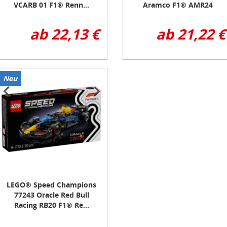
VCARB 01 F1® Renn...
Aramco F1® AMR24
Renn...
ab 22,13 €
ab 21,22 €
Neu
tem
f
LEGO® Speed Champions
77243 Oracle Red Bull
Racing RB20 F1® Re...