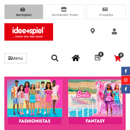
Marktplatz
Fachhändler finden
Prospekte
0
0
Menü
Zu den Artikeln aus der Unterkategorie FASHIONISTAS. Die Seite
Zu den Artikeln aus der Unterka