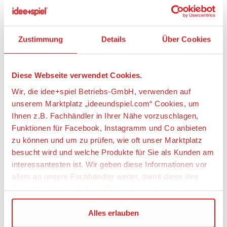
MATTEL JMJ49 Barbie Kofferband Spielset mit Puppe
Zustimmung
Details
Über Cookies
ab 34,99 €
5 Angebote verfügbar
Diese Webseite verwendet Cookies.
Kostenlose Abholung möglich
Wir, die idee+spiel Betriebs-GmbH, verwenden auf
unserem Marktplatz „ideeundspiel.com“ Cookies, um
Zu den Angeboten
Ihnen z.B. Fachhändler in Ihrer Nähe vorzuschlagen,
Auf den Wunschzettel
Funktionen für Facebook, Instagramm und Co anbieten
zu können und um zu prüfen, wie oft unser Marktplatz
besucht wird und welche Produkte für Sie als Kunden am
Item
interessantesten ist. Wir geben diese Informationen vor
1
allem an unsere Fachhändler weiter, damit diese ihre
of
4
Produktpalette nach Ihren Wünschen optimieren können.
Wir verwenden den Google Tag Manager um weitere
Alles erlauben
Dienste einzubinden.