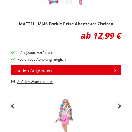
Datenschutzbestimmungen
und
Impressum
MATTEL JMJ46 Barbie Reise Abenteuer Chelsea
ab 12,99 €
4 Angebote verfügbar
Kostenlose Abholung möglich
Zu den Angeboten
Auf den Wunschzettel
Item
1
of
5