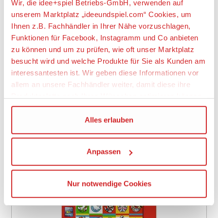
Wir, die idee+spiel Betriebs-GmbH, verwenden auf
unserem Marktplatz „ideeundspiel.com“ Cookies, um
Ihnen z.B. Fachhändler in Ihrer Nähe vorzuschlagen,
RAVENSBURGER 12004350 Kinderpuzzle 3x49 Teile -
Funktionen für Facebook, Instagramm und Co anbieten
Minions 3
zu können und um zu prüfen, wie oft unser Marktplatz
ab 11,99 €
besucht wird und welche Produkte für Sie als Kunden am
interessantesten ist. Wir geben diese Informationen vor
allem an unsere Fachhändler weiter, damit diese ihre
7 Angebote verfügbar
Produktpalette nach Ihren Wünschen optimieren können.
Kostenlose Abholung möglich
Zu den Angeboten
Wir verwenden den Google Tag Manager um weitere
Alles erlauben
Dienste einzubinden.
Auf den Wunschzettel
Anpassen
Wenn Sie auf „Alles erlauben“, klicken, werden ein Teil
Ihrer personenbezogener Daten in die USA übertragen.
Item
1
Genaueres finden Sie in unserer Datenschutzerklärung.
Nur notwendige Cookies
of
Die USA ist ein Drittland, dass nicht von einem
2
Angemessenheitsbeschluss der Europäischen
Kommission erfasst wird, und daher kein angemessenes