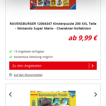
Schutzniveau für personenbezogene Daten bietet. Durch
die Verwendung von Standarddatenschutzklauseln in
Verbindung mit zusätzlichen Maßnahmen zur Sicherung
eines angemessenen Schutzniveaus, garantieren wir,
RAVENSBURGER 12004347 Kinderpuzzle 200 XXL Teile
dass die Datenschutzvorgaben der EU auch bei der
- Nintendo Super Mario - Charakter-Kollektion
Verarbeitung von Daten in den USA eingehalten werden.
ab 9,99 €
Sie können die Cookie-Einwilligung jederzeit links unten
auf Ihrem Bildschirm anpassen und damit widerrufen.
13 Angebote verfügbar
Kostenlose Abholung möglich
idee+spiel Betriebs-GmbH
Zu den Angeboten
Datenschutzbestimmungen
und
Impressum
Auf den Wunschzettel
Item
1
of
2