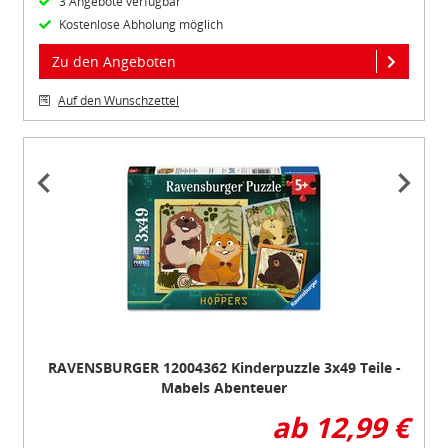
3 Angebote verfügbar
Kostenlose Abholung möglich
Zu den Angeboten
Auf den Wunschzettel
Item
1
of
5
RAVENSBURGER 12004362 Kinderpuzzle 3x49 Teile -
Mabels Abenteuer
ab 12,99 €