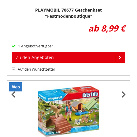
PLAYMOBIL 70677 Geschenkset
"Festmodenboutique"
ab 8,99 €
1 Angebot verfügbar
Zu den Angeboten
Auf den Wunschzettel
Neu
Item
1
of
3