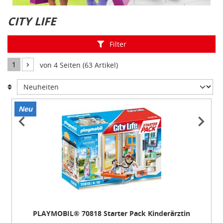
CITY LIFE
XIS
Filter
1
von 4 Seiten (63 Artikel)
Neu
Item
1
of
5
PLAYMOBIL® 70818 Starter Pack Kinderärztin