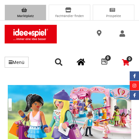
Marktplatz
Fachhändler finden
Prospekte
0
0
Menü