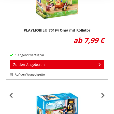
eines angemessenen Schutzniveaus, garantieren wir,
dass die Datenschutzvorgaben der EU auch bei der
Verarbeitung von Daten in den USA eingehalten werden.
PLAYMOBIL® 70194 Oma mit Rollator
Sie können die Cookie-Einwilligung jederzeit links unten
auf Ihrem Bildschirm anpassen und damit widerrufen.
ab 7,99 €
idee+spiel Betriebs-GmbH
Datenschutzbestimmungen
und
Impressum
1 Angebot verfügbar
Zu den Angeboten
Auf den Wunschzettel
Item
1
of
3