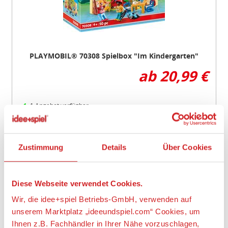
PLAYMOBIL® 70308 Spielbox "Im Kindergarten"
ab 20,99 €
1 Angebot verfügbar
Zu den Angeboten
Auf den Wunschzettel
Zustimmung
Details
Über Cookies
Neu
Item
Diese Webseite verwendet Cookies.
1
of
Wir, die idee+spiel Betriebs-GmbH, verwenden auf
3
unserem Marktplatz „ideeundspiel.com“ Cookies, um
Ihnen z.B. Fachhändler in Ihrer Nähe vorzuschlagen,