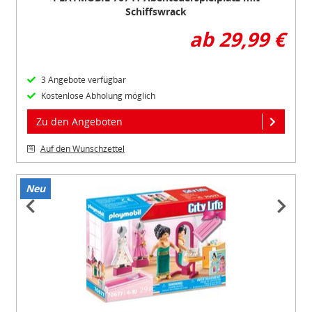
Schiffswrack
ab 29,99 €
3 Angebote verfügbar
Kostenlose Abholung möglich
Zu den Angeboten
Auf den Wunschzettel
Neu
Item
1
of
3