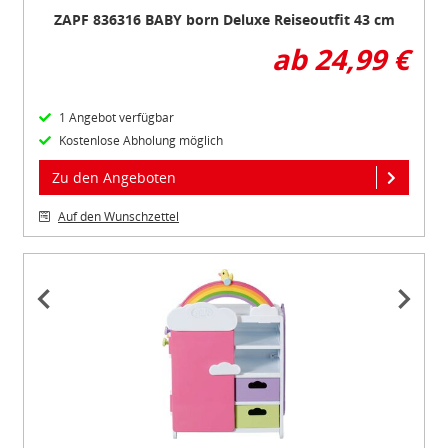
ZAPF 836316 BABY born Deluxe Reiseoutfit 43 cm
Verarbeitung von Daten in den USA eingehalten werden.
ab 24,99 €
Sie können die Cookie-Einwilligung jederzeit links unten
auf Ihrem Bildschirm anpassen und damit widerrufen.
1 Angebot verfügbar
Kostenlose Abholung möglich
idee+spiel Betriebs-GmbH
Datenschutzbestimmungen
und
Impressum
Zu den Angeboten
Auf den Wunschzettel
Item
1
of
3