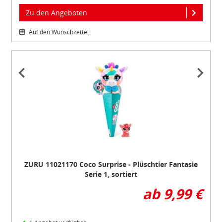
Zu den Angeboten
Auf den Wunschzettel
Item
1
of
5
ZURU 11021170 Coco Surprise - Plüschtier Fantasie
Serie 1, sortiert
ab 9,99 €