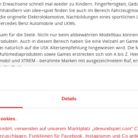
Erwachsene schnell mal wieder zu Kindern. Fingerfertigkeit, Gedul
achhändlern von idee+spiel finden Sie auch im Bereich Fahrzeugmod
ie originelle Elektrolokomotive, Nachbildungen eines sportliche
Mercedes Benz Automobile und LKWs.
sam für die Seele. Nicht nur beim altbewährten Modellbau können S
dukten. Auch in diesem Bereich haben Sie eine Vielzahl an Games
ei natürlich auf die USK Altersempfehlung hingewiesen wird. Die 
ltimediaprodukten sowie Games erstrecken sich von A bis Z. Hieru
aymobil und XTREM - berühmte Marken mit ausgezeichnetem Ruf, e
e Kindheit.
Details
ookies.
s-GmbH, verwenden auf unserem Marktplatz „ideeundspiel.com“ C
orzuschlagen, Funktionen für Facebook, Instagramm und Co anb