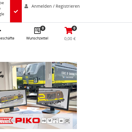
abe
Anmelden / Registrieren
e
gle
0
0
eschäfte
Wunschzettel
0,00 €
n Fenster.
 Seite öffnet sich im aktuellen Fenster.
uellen EUROTRAIN-Exklusiv-Modell. Die Seite öffnet sich im aktuel