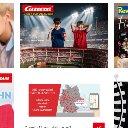
r - Parkt nur in der ersten Reihe. Die Seite öffnet sich im aktuelle
Zu den Aktionsartikeln von Carrera Fußball! Die Seite öff
Zu den 
 öffnet sich im aktuellen Fenster.
Für meh
Google Maps aktivieren?