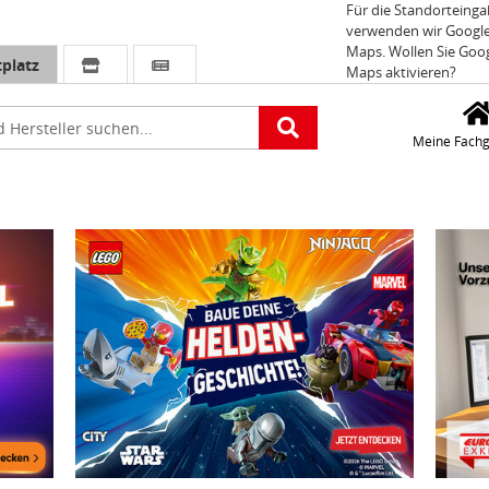
Für die Standorteing
verwenden wir Googl
Maps. Wollen Sie Goo
platz
Maps aktivieren?
e
Meine Fachg
c – Race for Real Build for Real. Die Seite öffnet sich im aktuelle
Zu den LEGO® XF Boys - Baue deine Heldengeschichte. Die
Zum akt