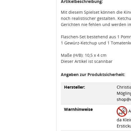
Artikelbeschreibung:
Mit diesem Spielset können die Ki
noch realistischer gestalten. Ket
Gerichten nie fehlen und werden i
Flaschen-Set bestehend aus 1 Pom
1 Gewürz-Ketchup und 1 Tomatenket
Maße (H/B): 10,5 x 4 cm
Dieser Artikel ist scannbar
Angaben zur Produktsicherheit:
Hersteller:
Christ
Möglin
shop@d
Warnhinweise
A
da Klei
Erstick