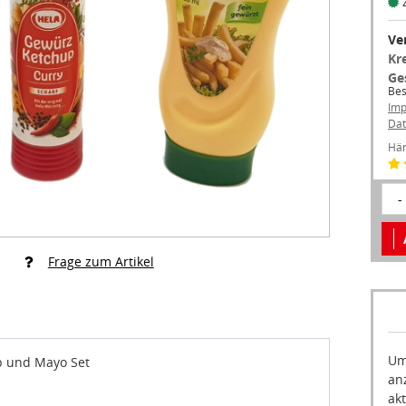
Ve
Kr
Ge
Bes
Im
Dat
Hän
-
Frage zum Artikel
Um
p und Mayo Set
an
akt