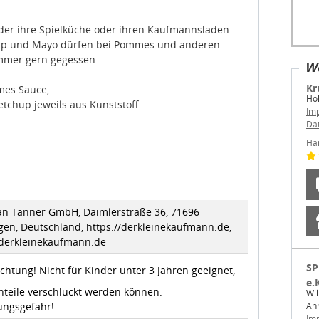
nder ihre Spielküche oder ihren Kaufmannsladen
chup und Mayo dürfen bei Pommes und anderen
mmer gern gegessen.
We
Kr
mes Sauce,
Ho
chup jeweils aus Kunststoff.
Im
Da
Hä
ian Tanner GmbH, Daimlerstraße 36, 71696
gen, Deutschland, https://derkleinekaufmann.de,
erkleinekaufmann.de
SP
chtung! Nicht für Kinder unter 3 Jahren geeignet,
e.
nteile verschluckt werden können.
Wil
ungsgefahr!
Ahr
Im