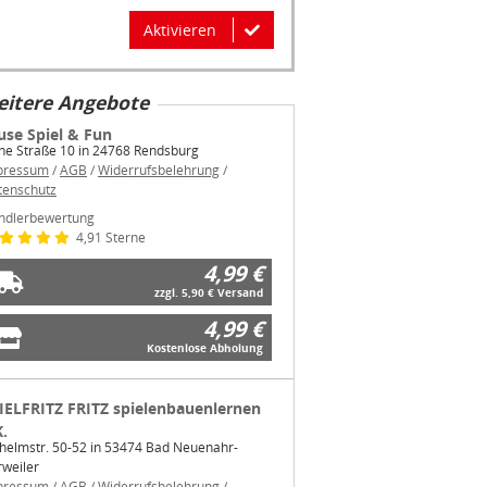
Aktivieren
itere Angebote
use Spiel & Fun
he Straße 10 in 24768 Rendsburg
pressum
/
AGB
/
Widerrufsbelehrung
/
tenschutz
ndlerbewertung
4,91 Sterne
4,99 €
zzgl. 5,90 € Versand
4,99 €
Kostenlose Abholung
IELFRITZ FRITZ spielenbauenlernen
K.
helmstr. 50-52 in 53474 Bad Neuenahr-
weiler
pressum
/
AGB
/
Widerrufsbelehrung
/