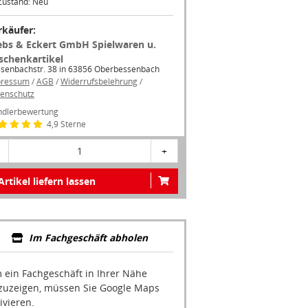
Zustand: Neu
rkäufer:
ebs & Eckert GmbH Spielwaren u.
schenkartikel
senbachstr. 38 in 63856 Oberbessenbach
pressum
/
AGB
/
Widerrufsbelehrung
/
enschutz
dlerbewertung
4,9 Sterne
1
+
Artikel liefern lassen
Im Fachgeschäft abholen
 ein Fachgeschäft in Ihrer Nähe
zuzeigen, müssen Sie Google Maps
ivieren.