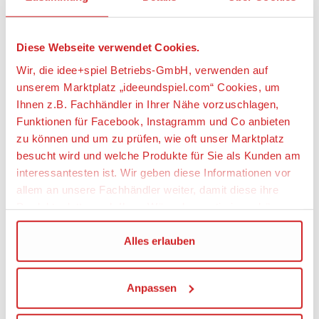
Plastikmodellbausatz.
Artikeleigenschaften:
Diese Webseite verwendet Cookies.
Wir, die idee+spiel Betriebs-GmbH, verwenden auf
Geeignetes Alter
unserem Marktplatz „ideeundspiel.com“ Cookies, um
Ab 14 Jahre
Ihnen z.B. Fachhändler in Ihrer Nähe vorzuschlagen,
Maßstab
Funktionen für Facebook, Instagramm und Co anbieten
1:35
zu können und um zu prüfen, wie oft unser Marktplatz
besucht wird und welche Produkte für Sie als Kunden am
interessantesten ist. Wir geben diese Informationen vor
Angaben zur Produktsicherheit:
allem an unsere Fachhändler weiter, damit diese ihre
Hersteller:
Produktpalette nach Ihren Wünschen optimieren können.
Ningbo Weijun (Bronco) Mould & Plastic Co. LTD.,
China
Wir verwenden den Google Tag Manager um weitere
Alles erlauben
Dienste einzubinden.
Verantwortliche Person:
Glow2B Germany GmbH, Erlenbacher Str. 3,
Anpassen
Wenn Sie auf „Alles erlauben“, klicken, werden ein Teil
42477 Radevormwald, Deutschland,
Ihrer personenbezogener Daten in die USA übertragen.
www.glow2b.com, mail@glow2b.de